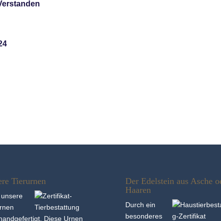
Verstanden
24
re Tierurnen
Der Edelstein aus Asche o
Haaren
 unsere
Durch ein
urnen
besonderes
hand­gefertigt. Diese Urnen