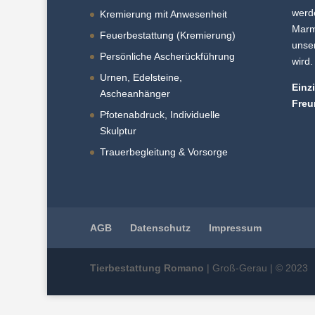
werd
Kremierung mit Anwesenheit
Marmo
Feuerbestattung (Kremierung)
unser
Persönliche Ascherückführung
wird.
Urnen, Edelsteine,
Einz
Ascheanhänger
Freu
Pfotenabdruck, Individuelle
Skulptur
Trauerbegleitung & Vorsorge
AGB
Datenschutz
Impressum
Tierbestattung Romano
| Groß-Gerau | ©