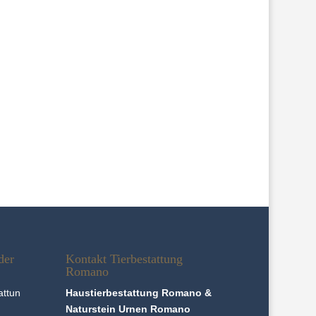
Alani
→
der
Kontakt Tierbestattung
Romano
Haustierbestattung Romano &
Naturstein Urnen Romano