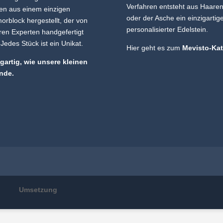
Verfahren entsteht aus Haare
en aus einem einzigen
oder der Asche ein einzigartig
r­block her­gestellt, der von
personalisierter Edelstein.
en Experten hand­gefertigt
 Jedes Stück ist ein Unikat.
Hier geht es zum
Mevisto-Ka
igartig, wie unsere kleinen
nde.
 2023
Umsetzung