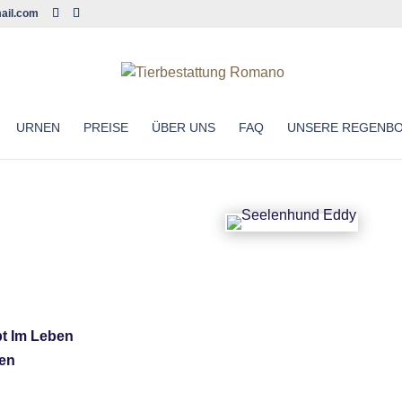
ail.com
URNEN
PREISE
ÜBER UNS
FAQ
UNSERE REGENB
bt Im Leben
ren