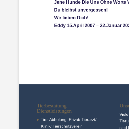
Jene Hunde Die Uns Ohne Worte 
Du bleibst unvergessen!
Wir lieben Dich!
Eddy 15.April 2007 – 22.Januar 20
←
Amy - Ruhe in Frieden
Tierbestattung
Unse
Dienstleistungen
Viele
Tier-Abholung: Privat/ Tierarzt/
Tier­
Klinik/ Tierschutzverein
sind 